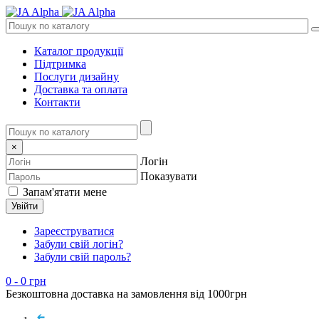
Каталог продукції
Підтримка
Послуги дизайну
Доставка та оплата
Контакти
×
Логін
Показувати
Запам'ятати мене
Увійти
Зареєструватися
Забули свій логін?
Забули свій пароль?
0
- 0 грн
Безкоштовна доставка на замовлення від 1000грн