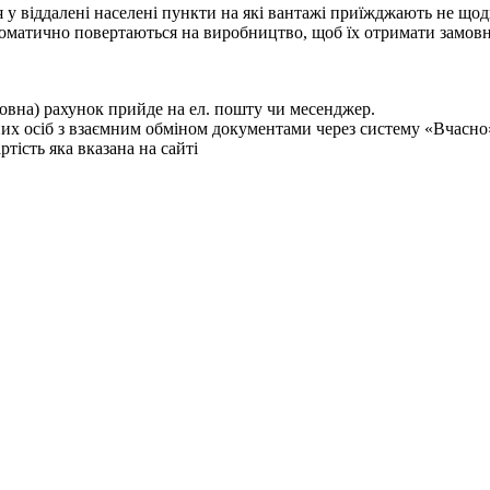
я у віддалені населені пункти на які вантажі приїжджають не щодня
 автоматично повертаються на виробництво, щоб їх отримати замов
товна) рахунок прийде на ел. пошту чи месенджер.
них осіб з взаємним обміном документами через систему «Вчасно
ртість яка вказана на сайті