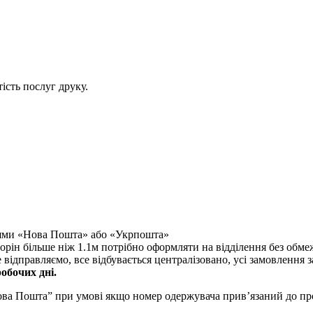
ість послуг друку.
ніями «Нова Пошта» або «Укрпошта»
торін більше ніж 1.1м потрібно оформляти на відділення без обме
дправляємо, все відбувається централізовано, усі замовлення заб
обочих дні.
ова Пошта” при умові якщо номер одержувача прив’язаний до п