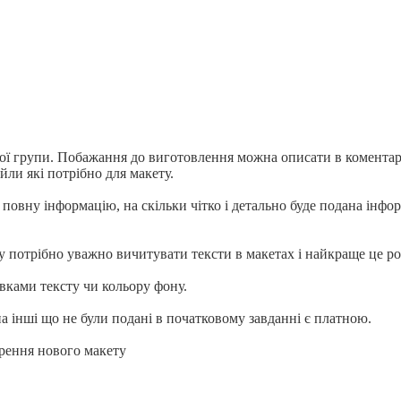
ої групи.
Побажання до виготовлення можна описати в коментарі 
ли які потрібно для макету.
овну інформацію, на скільки чітко і детально буде подана інфор
ому потрібно уважно вичитувати тексти в макетах і найкраще це 
авками тексту чи кольору фону.
а інші що не були подані в початковому завданні є платною.
орення нового макету