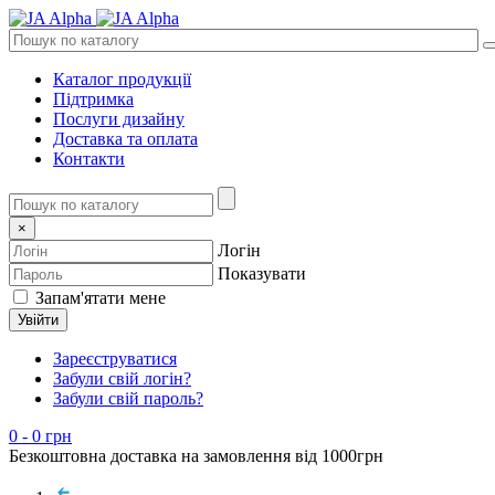
Каталог продукції
Підтримка
Послуги дизайну
Доставка та оплата
Контакти
×
Логін
Показувати
Запам'ятати мене
Увійти
Зареєструватися
Забули свій логін?
Забули свій пароль?
0
- 0 грн
Безкоштовна доставка на замовлення від 1000грн