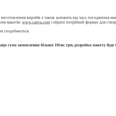
у виготовлення виробів а також залежить від часу погодження мак
ння макетів:
www.canva.com
і обрати потрібний формат для ство
ам сподобаються.
 якщо сума замовлення більше 10тис грн, розробка макету буд