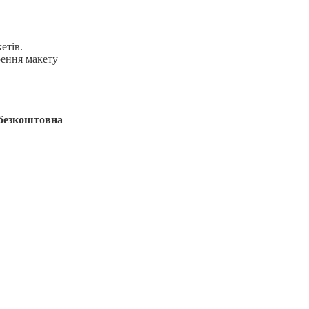
етів.
рення макету
е безкоштовна