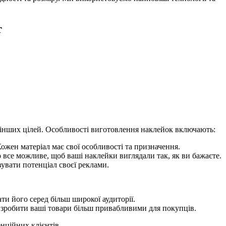
т
а інших цілей. Особливості виготовлення наклейок включають:
Кожен матеріал має свої особливості та призначення.
 все можливе, щоб ваші наклейки виглядали так, як ви бажаєте.
увати потенціал своєї реклами.
и його серед більш широкої аудиторії.
 зробити ваші товари більш привабливими для покупців.
нційних клієнтів.