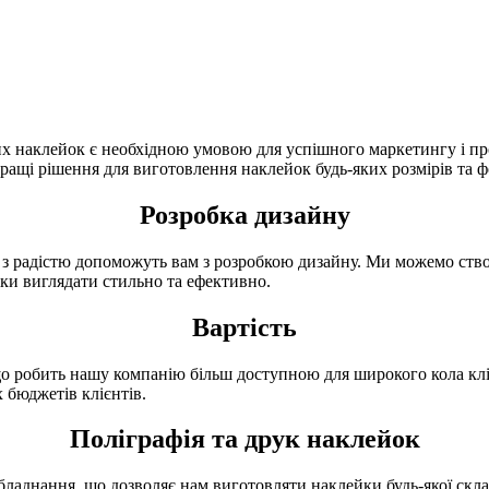
х наклейок є необхідною умовою для успішного маркетингу і прод
кращі рішення для виготовлення наклейок будь-яких розмірів та 
Розробка дизайну
 радістю допоможуть вам з розробкою дизайну. Ми можемо створи
ки виглядати стильно та ефективно.
Вартість
 робить нашу компанію більш доступною для широкого кола кліє
 бюджетів клієнтів.
Поліграфія та друк наклейок
бладнання, що дозволяє нам виготовляти наклейки будь-якої скла