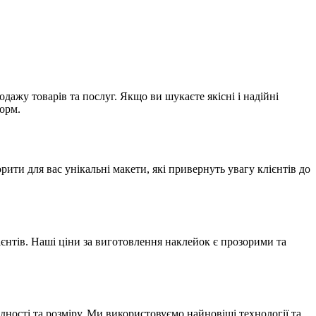
ажу товарів та послуг. Якщо ви шукаєте якісні і надійні
форм.
ти для вас унікальні макети, які привернуть увагу клієнтів до
нтів. Наші ціни за виготовлення наклейок є прозорими та
дності та розміру. Ми використовуємо найновіші технології та