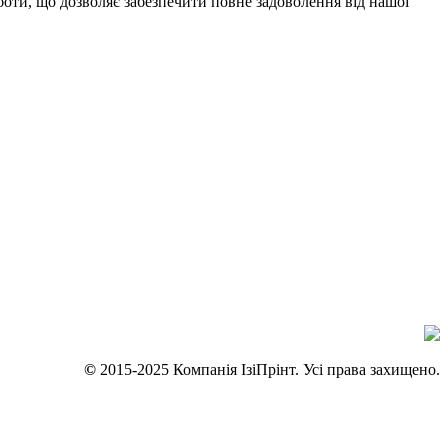
оботи, що дозволяє забезпечити повне задоволення від нашої
©
2015-2025 Компанія IзіПрінт. Усі права захищено.