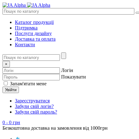
Каталог продукції
Підтримка
Послуги дизайну
Доставка та оплата
Контакти
×
Логін
Показувати
Запам'ятати мене
Увійти
Зареєструватися
Забули свій логін?
Забули свій пароль?
0
- 0 грн
Безкоштовна доставка на замовлення від 1000грн