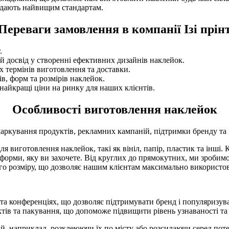
відають найвищим стандартам.
Переваги замовлення в компанії Ізі прін
.
 досвід у створенні ефективних дизайнів наклейок.
 термінів виготовлення та доставки.
, форм та розмірів наклейок.
айкращі ціни на ринку для наших клієнтів.
Особливості виготовлення наклейок
 маркування продуктів, рекламних кампаній, підтримки бренду т
я виготовлення наклейок, такі як вініл, папір, пластик та інші. 
орми, яку ви захочете. Від круглих до прямокутних, ми зробимо
о розміру, що дозволяє нашим клієнтам максимально використов
а конференціях, що дозволяє підтримувати бренд і популяризуват
ів та пакування, що допоможе підвищити рівень узнаваності та
 наприклад, розклеюючи їх по місту або розсилаючи серед поте