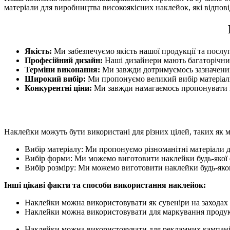
матеріали для виробництва високоякісних наклейок, які відпо
Якість:
Ми забезпечуємо якість нашої продукції та послуг
Професійний дизайн:
Наші дизайнери мають багаторічний
Терміни виконання:
Ми завжди дотримуємось зазначених
Широкий вибір:
Ми пропонуємо великий вибір матеріалів
Конкурентні ціни:
Ми завжди намагаємось пропонувати н
Наклейки можуть бути використані для різних цілей, таких як
Вибір матеріалу: Ми пропонуємо різноманітні матеріали дл
Вибір форми: Ми можемо виготовити наклейки будь-якої ф
Вибір розміру: Ми можемо виготовити наклейки будь-яког
Інші цікаві факти та способи використання наклейок:
Наклейки можна використовувати як сувеніри на заходах т
Наклейки можна використовувати для маркування продукт
Наклейки можна використовувати для рекламних кампаній,