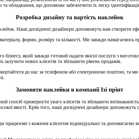
та обладнання, що допоможе забезпечити їх легку ідентифікаці
Розробка дизайну та вартість наклейок
наклейок. Наші досвідчені дизайнери допоможуть вам створити е
р матеріалу, форми, розміру та кількості. Ми завжди намагаємось
ого бізнесу, який завжди готовий надати якісні послуги з вигото
ь залучити нових клієнтів та збільшити рівень продажів.
. Звертайтеся до нас за телефоном або електронною поштою, та ми
і.
Замовити наклейки в компанії Ізі прінт
ійний спосіб привернути увагу клієнтів та збільшити впізнавані
високої якості. Крім того, наші досвідчені дизайнери допоможут
жди працюємо з кожним клієнтом індивідуально та допомагаємо в