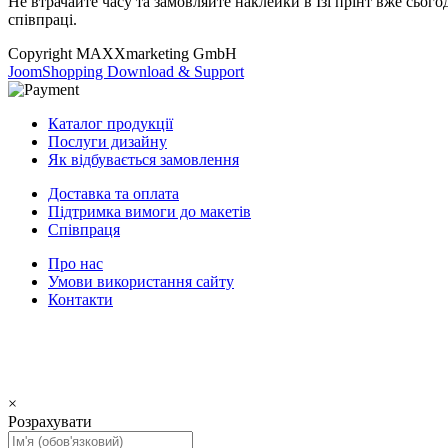
Не втрачайте часу та замовляйте наклейки в Ізі прінт вже сьог
співпраці.
Copyright MAXXmarketing GmbH
JoomShopping Download & Support
Каталог продукції
Послуги дизайну
Як відбувається замовлення
Доставка та оплата
Підтримка вимоги до макетів
Співпраця
Про нас
Умови використання сайту
Контакти
×
Розрахувати