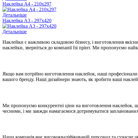
Наклейка А4 - 210х297
Детальніше
Наклейка А3 - 297х420
Детальніше
Наклейки є важливою складовою бізнесу, і виготовлення якісни
наклейки, зверніться до компанії Ізі прінт. Ми пропонуємо най
Якщо вам потрібно виготовлення наклейок, наші професіонали з
вашого бренду. Наші дизайнери знають, як зробити ваші наклей
Ми пропонуємо конкурентні ціни на виготовлення наклейок, що
чесними, і ми завжди намагаємося дотримуватися запланованих
Наша компанія має висококваліфікованій персонал та сучасне о