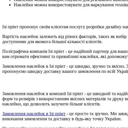
Наклейки можна використовувати для маркування техніки 
Ізі прінт пропонує своїм клієнтам послугу розробки дизайну 
Вартість наклейок залежить від різних факторів, таких як вибі
доступними для якомога більшої кількості клієнтів.
Поліграфічна компанія Ізі прінт - це надійний партнер для ваш
вам отримати ефективні та привабливі наклейки, які допоможут
Замовлення наклейок в Ізі прінт - це швидко, зручно та якісно
пропонуємо швидку доставку вашого замовлення по всій Україн
Замовлення наклейок в компанії Ізі прінт - це швидкий та над
форм та розмірів з використанням якісних матеріалів та друку 
наклейки, що дозволить залучити більше клієнтів.
Замовлення наклейок в Ізі прінт
- це просто та зручно. Ми зав
виконання замовлення та доставку в будь-яку точку України.