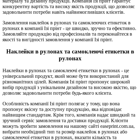
матеріалу та дизайну продукції. Компанія Ізі прінт гарантує
конкурентну вартість та високу якість продукції, що дозволяє
задовольнити потреби навіть найвимогливіших клієнтів.
Замовлення наклейок в рулонах та самоклеючих етикеток в
рулонах в компанії Ізі прінт - це швидко, зручно та ефективно.
Замовляйте продукцію від професіоналів та переконайтеся в
якості та вигідності замовлення у компанії Ізі прінт.
Наклейки в рулонах та самоклеючі етикетки в
рулонах
Наклейки в рулонах та самоклеючі етикетки в рулонах - це
універсальний продукт, який може бути використаний для
різноманітних цілей. Компанія Ізі прінт пропонує широкий
вибір продукції з унікальним дизайном та високою якістю, що
дозволяє задовольнити потреби будь-якого клієнта.
Особливість компанії Ізі прінт полягає у тому, що вона
пропонує якісну та доступну продукцію, яка відповідає
найвищим стандартам. Крім того, компанія надає швидкий та
зручний сервіс замовлення та доставки продукції. Клієнти
можуть зробити замовлення на нашому сайті easeprint.com.ua,
вибрати необхідний тип та розмір наклейок в рулонах або
самоклеючої етикетки в рулонах, вказати кількість та